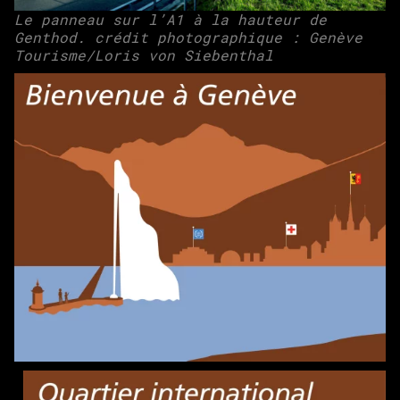
Le panneau sur l’A1 à la hauteur de
Genthod. crédit photographique : Genève
Tourisme/Loris von Siebenthal